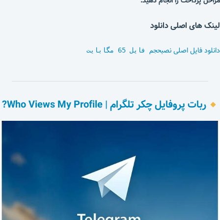
مراحل پرداخت را انجام دهید.
لینک های اصلی دانلود
دانلود فایل اصلی نصب
حجم فایل 65 مگابایت
ربات پروفایل چکر تلگرام | Who Views My Profile?