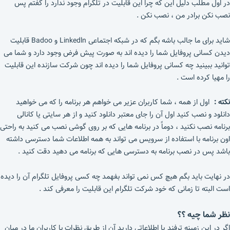
در اول مطلب دلیل این که چرا این قابلیت در تلگرام وجود ندارد را گفتم پس
نصب نکن برادر من ، نصب نکن .
شاید برای ما جالب باشه بگم که در شبکه اجتماعی Linkedln و Badoo قابلیت
دیدن کسانی پروفایل شما را دیده اند به صورت پیش فرض وجود دارد و شما می
توانید ببینید چه کسانی پروفایل شما را دیده اند چون شرکت سازنده این قابلیت
را مهیا کرده است .
نکته :
اول از همه ، شما کاربران عزیر می خواهم هر برنامه را که می خواهید
دانلود و نصب کنید اول آن را جای معتبر دانلود کنید و از هر سایتی یا کانالی
برنامه نصب نکنید ، دوماً در برنامه هایی که بر روی گوشی نصب می کنید به راحتی
اون برنامه با استفاده از سرویس می تواند به همه اطلاعات شما دسترسی داشته
باشد پس در نصب برنامه به دسترسی هایی که برنامه می دهید دقت کنید .
در نهایت باید بگم هیچ کس نمی تواند بفهمد چه کسی پروفایل تلگرام آن را دیده
است البته تا زمانی که خود شرکت تلگرام این قابلیت را معرفی کند .
نظر شما چیه ؟؟
اگر در این زمینه ترفند یا اطلاعاتی دارید آن از طریق نظرات با کاربران ما در میان