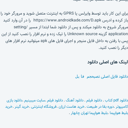
برای این کار باید توسط وایرلس یا GPRS به اینترنت متصل شوید و مرورگر خود را
باز کرده و ادرس https://www.androidkade.com/D.apk را در آن وارد کنید
مرورگر شروع به دانلود میکند و پس از دانلود شما ابتدا از مسیر setting/
application گزینه Unknown source را تیک زده و نرم افزار را نصب کنید از این
پس با رفتن به داخل فایل منیجر و اجرای فایل های apk میتوانید نرم افزار های
دیگر را نصب کنید.
لینک های اصلی دانلود
دانلود فایل اصلی نصب
حجم فایل
دانلود pdf کتاب
.
دانلود فیلم
.
دانلود آهنگ
.
دانلود فیلم
.
سایت میبینیم
.
دانلود بازی
کامیپوتر
.
دوره بقا در طبیعت
.
خرید هاست ارزان
.
فروشگاه اینترنتی
.
خرید گینر
.
خرید
بلیط هواپیما
.
بلیط هواپیما تهران چابهار
.