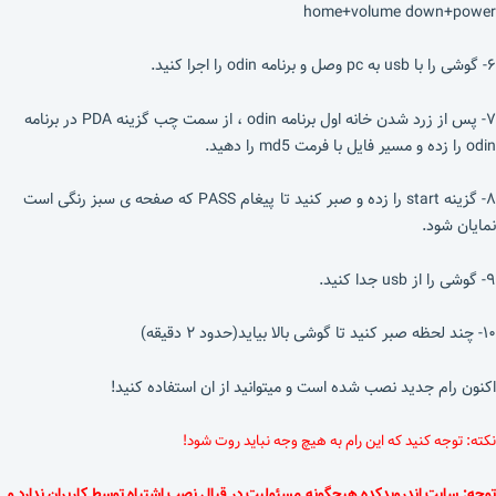
home+volume down+power
۶- گوشی را با usb به pc وصل و برنامه odin را اجرا کنید.
۷- پس از زرد شدن خانه اول برنامه odin ، از سمت چب گزینه PDA در برنامه
odin را زده و مسیر فایل با فرمت md5 را دهید.
۸- گزینه start را زده و صبر کنید تا پیغام PASS که صفحه ی سبز رنگی است
نمایان شود.
۹- گوشی را از usb جدا کنید.
۱۰- چند لحظه صبر کنید تا گوشی بالا بیاید(حدود ۲ دقیقه)
اکنون رام جدید نصب شده است و میتوانید از ان استفاده کنید!
نکته: توجه کنید که این رام به هیچ وجه نباید روت شود!
توجه: سایت اندرویدکده هیچگونه مسئولیت در قبال نصب اشتباه توسط کاربران ندارد و