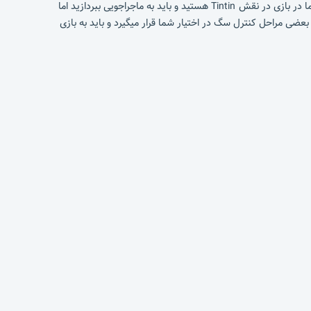
بازی زیبای The Adventures of Tintin که توسط شرکت معروف و خوش نام gameloft ساخته شده است از گرافیک بسیار بالایی برخوردار میباشد! شما در بازی در نقش Tintin هستید و باید به ماجراجویی ببردازید اما
میکند همچنین در بعضی مراحل کنترل سگ در اختیار شما قرار میگیرد و باید به بازی