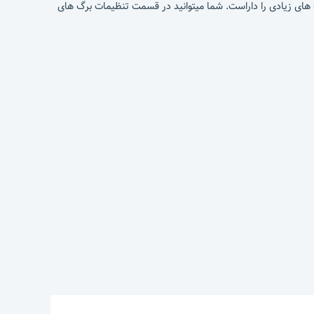
والپیپر قابلیت های زیادی را داراست. شما میتوانید در قسمت تنظیمات برگ های