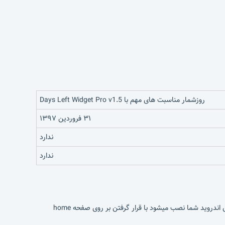
روزشمار مناسبت های مهم با Days Left Widget Pro v1.5
۳۱ فروردین ۱۳۹۷
ندارد
ندارد
اگر شما هم بعضی از روزهای مهم مثل تاریخ تولد دوستان و… را فراموش میکنید ،این نرم افزار مشکل شما را به راحتی حل میکند این ویجت که بر روی اندروید شما نصب میشود با قرار گرفتن بر روی صفحه home