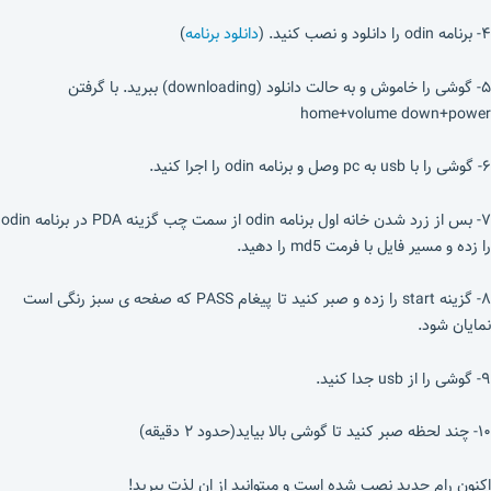
۴- برنامه odin را دانلود و نصب کنید. (
دانلود برنامه
)
۵- گوشی را خاموش و به حالت دانلود (downloading) ببرید. با گرفتن
home+volume down+power
۶- گوشی را با usb به pc وصل و برنامه odin را اجرا کنید.
۷- بس از زرد شدن خانه اول برنامه odin از سمت چب گزینه PDA در برنامه odin
را زده و مسیر فایل با فرمت md5 را دهید.
۸- گزینه start را زده و صبر کنید تا پیغام PASS که صفحه ی سبز رنگی است
نمایان شود.
۹- گوشی را از usb جدا کنید.
۱۰- چند لحظه صبر کنید تا گوشی بالا بیاید(حدود ۲ دقیقه)
اکنون رام جدید نصب شده است و میتوانید از ان لذت ببرید!