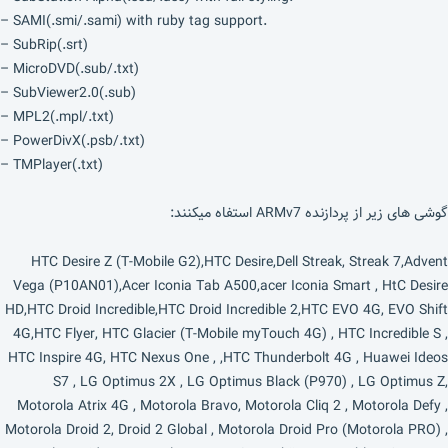
– SAMI(.smi/.sami) with ruby tag support.
– SubRip(.srt)
– MicroDVD(.sub/.txt)
– SubViewer2.0(.sub)
– MPL2(.mpl/.txt)
– PowerDivX(.psb/.txt)
– TMPlayer(.txt)
گوشی های زیر از پردازنده ARMv7 استفاه میکنند:
HTC Desire Z (T-Mobile G2),HTC Desire,Dell Streak, Streak 7,Advent
Vega (P10AN01),Acer Iconia Tab A500,acer Iconia Smart , HtC Desire
HD,HTC Droid Incredible,HTC Droid Incredible 2,HTC EVO 4G, EVO Shift
4G,HTC Flyer, HTC Glacier (T-Mobile myTouch 4G) , HTC Incredible S ,
HTC Inspire 4G, HTC Nexus One , ,HTC Thunderbolt 4G , Huawei Ideos
S7 , LG Optimus 2X , LG Optimus Black (P970) , LG Optimus Z,
Motorola Atrix 4G , Motorola Bravo, Motorola Cliq 2 , Motorola Defy ,
Motorola Droid 2, Droid 2 Global , Motorola Droid Pro (Motorola PRO) ,