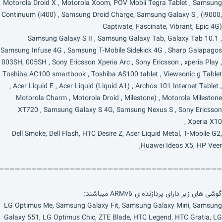
Motorola Droid X , Motorola Xoom, POV Mobii Tegra Tablet , Samsung
Continuum (i400) , Samsung Droid Charge, Samsung Galaxy S , (i9000,
Captivate, Fascinate, Vibrant, Epic 4G)
Samsung Galaxy S II , Samsung Galaxy Tab, Galaxy Tab 10.1 ,
Samsung Infuse 4G , Samsung T-Mobile Sidekick 4G , Sharp Galapagos
003SH, 005SH , Sony Ericsson Xperia Arc , Sony Ericsson , xperia Play ,
Toshiba AC100 smartbook , Toshiba AS100 tablet , Viewsonic g Tablet
, Acer Liquid E , Acer Liquid (Liquid A1) , Archos 101 Internet Tablet ,
Motorola Charm , Motorola Droid , Milestone) , Motorola Milestone
XT720 , Samsung Galaxy S 4G, Samsung Nexus S , Sony Ericsson
Xperia X10 ,
Dell Smoke, Dell Flash, HTC Desire Z, Acer Liquid Metal, T-Mobile G2,
Huawei Ideos X5, HP Veer,
—————————————————————————————————————————-
گوشی های زیر دارای پردازنده ی ARMv6 میباشند:
LG Optimus Me, Samsung Galaxy Fit, Samsung Galaxy Mini, Samsung
Galaxy 551, LG Optimus Chic, ZTE Blade, HTC Legend, HTC Gratia, LG