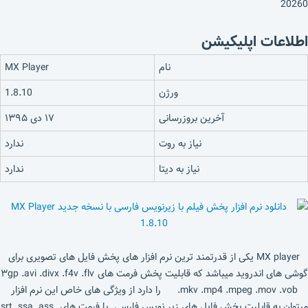
20260
اطلاعات اپلیکیشن
نام
MX Player
ورژن
1.8.10
آخرین بروزرسانی
۱۷ دی ۱۳۹۵
نیاز به روت
ندارد
نیاز به دیتا
ندارد
MX player یکی از قدرتمند ترین نرم افزار های پخش فایل های تصویری برای
گوشی های اندروید میباشد که قابلیت پخش فرمت های ۳gp .avi .divx .f4v .flv
.mkv .mp4 .mpeg .mov .vob را دارد از ویژگی های خاص این نرم افزار
میتوان به قابلیت پخش فایل های زیر نویس فارسی با فرمت های srt .ssa .ass