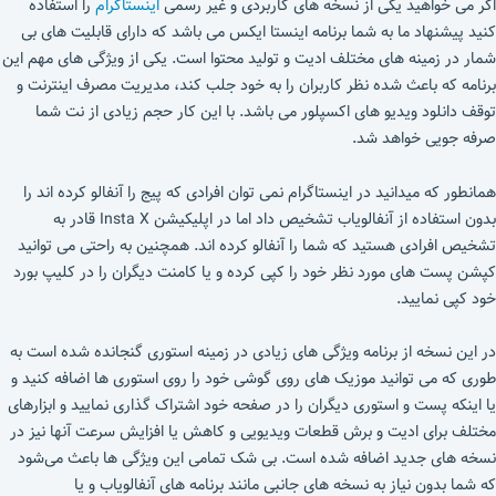
اگر می خواهید یکی از نسخه های کاربردی و غیر رسمی
اینستاگرام
را استفاده
کنید پیشنهاد ما به شما برنامه اینستا ایکس می باشد که دارای قابلیت های بی
شمار در زمینه های مختلف ادیت و تولید محتوا است. یکی از ویژگی های مهم این
برنامه که باعث شده نظر کاربران را به خود جلب کند، مدیریت مصرف اینترنت و
توقف دانلود ویدیو های اکسپلور می باشد. با این کار حجم زیادی از نت شما
صرفه جویی خواهد شد.
همانطور که میدانید در اینستاگرام نمی توان افرادی که پیج را آنفالو کرده اند را
بدون استفاده از آنفالویاب تشخیص داد اما در اپلیکیشن Insta X قادر به
تشخیص افرادی هستید که شما را آنفالو کرده اند. همچنین به راحتی می توانید
کپشن پست های مورد نظر خود را کپی کرده و یا کامنت دیگران را در کلیپ بورد
خود کپی نمایید.
در این نسخه از برنامه ویژگی های زیادی در زمینه استوری گنجانده شده است به
طوری که می توانید موزیک های روی گوشی خود را روی استوری ها اضافه کنید و
یا اینکه پست و استوری دیگران را در صفحه خود اشتراک گذاری نمایید و ابزارهای
مختلف برای ادیت و برش قطعات ویدیویی و کاهش یا افزایش سرعت آنها نیز در
نسخه های جدید اضافه شده است. بی شک تمامی این ویژگی ها باعث می‌شود
که شما بدون نیاز به نسخه های جانبی مانند برنامه های آنفالویاب و یا