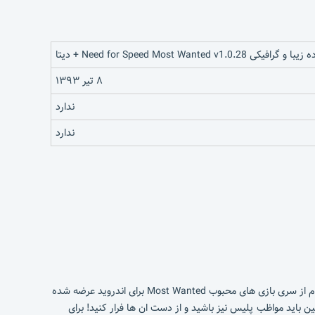
Need for Speed Most Wanted v1.0.2 + دیتا
۸ تیر ۱۳۹۳
ندارد
ندارد
حتما همه ی شما با عنوان NFS که یکی از زیبا ترین بازی های سبک ریسینگ در کنسول های مختلف می باشد اشنایی کامل داریم ! اکنون نسخه ی دوم از سری بازی های محبوب Most Wanted برای اندروید عرضه شده
ین باید مواظب پلیس نیز باشید و از دست ان ها فرار کنید! برای