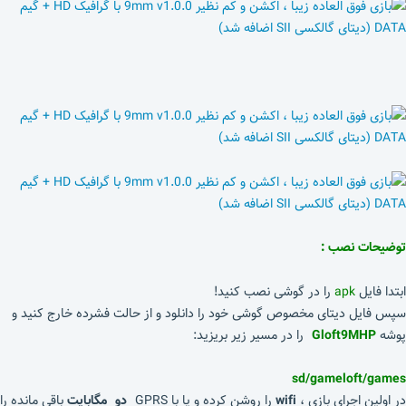
توضیحات نصب :
ابتدا فایل
apk
را در گوشی نصب کنید!
سپس فایل دیتای مخصوص گوشی خود را دانلود و از حالت فشرده خارج کنید و
پوشه
Gloft9MHP
را در مسیر زیر بریزید:
sd/gameloft/games
در اولین اجرای بازی ،
wifi
را روشن کرده و یا با GPRS
دو مگابایت
باقی مانده را