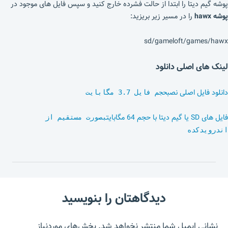
پوشه گیم دیتا را ابتدا از حالت فشرده خارج کنید و سپس فایل های موجود در
پوشه hawx
را در مسیر زیر بریزید:
sd/gameloft/games/hawx
لینک های اصلی دانلود
دانلود فایل اصلی نصب
حجم فایل 3.7 مگابایت
فایل های SD یا گیم دیتا با حجم 64 مگابایت
بصورت مستقیم از
اندرویدکده
دیدگاهتان را بنویسید
نشانی ایمیل شما منتشر نخواهد شد.
بخش‌های موردنیاز