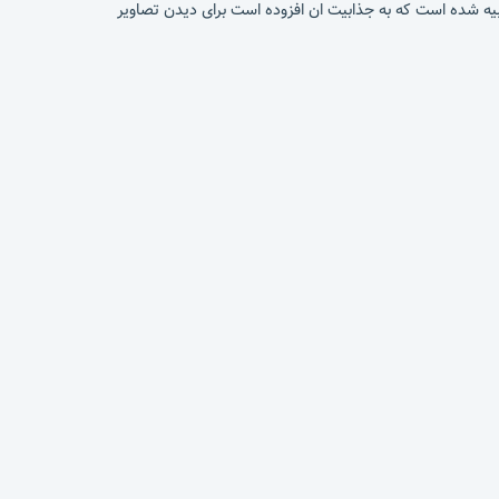
Fo یک بازی زیبا و کم حجم میباشد که باید در مسابقات فرمول ۱ شرکت کنید و برنده میدان شوید بازی در دو سبک timing و racing تعبیه شده است که به جذابیت ان افزوده است برای دیدن تصاویر