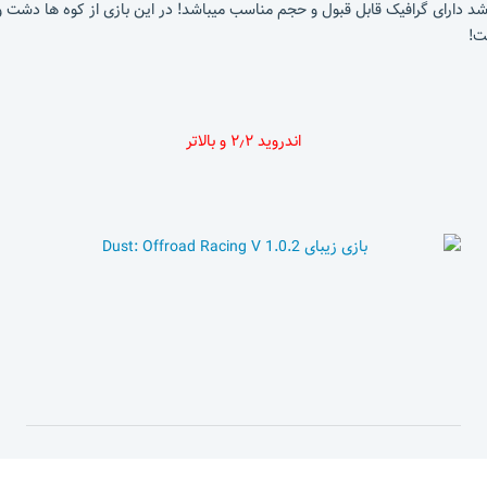
با Dust که یک بازی ریسینگ که البته در سبک Offroad میباشد دارای گرافیک قابل قبول و حجم مناسب میباشد! در 
ت!
اندروید ۲٫۲ و بالاتر