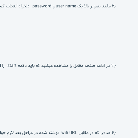
۲٫ مانند تصویر بالا یک user name و password دلخواه انتخاب کرده وبر روی کلید save را انتخاب کنید.
۳٫ در ادامه صفحه مقابل را مشاهده میکنید که باید دکمه start را انتخاب کنید.( توجه داشته باشید بعد از اعمال تمام تنظیمات در دفعات بعد فقط کافی است همین مرحله را انجام بدهید)
۴٫ عددی که در مقابل wifi URL نوشته شده در مراحل بعد لازم خواهد شد.