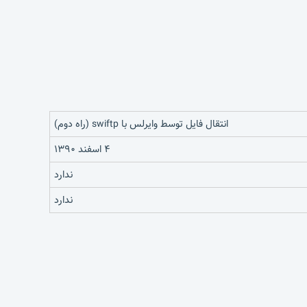
انتقال فایل توسط وایرلس با swiftp (راه دوم)
۴ اسفند ۱۳۹۰
ندارد
ندارد