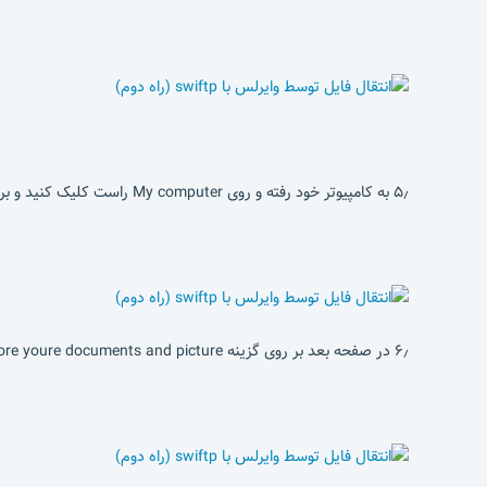
۵٫ به کامپیوتر خود رفته و روی My computer راست کلیک کنید و بر روی گزینه Map network drive کلیک کنید.
۶٫ در صفحه بعد بر روی گزینه Connect to waeb site that you can use to store youre documents and picture کلیک کنید.