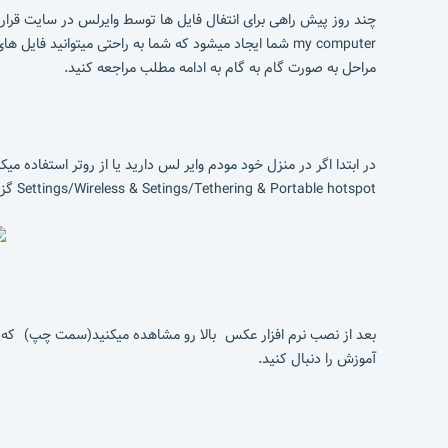
چند روز پیش راهی برای انتفال فایل ها توسط وایرلس در سایت قرار گر
my computer شما ایجاد میشود که شما به راحتی میتوانید
مراحل به صورت گام به گام به ادامه مطلب مراجعه کنید.
در ابتدا اگر در منزل خود مودم وایر لس دارید یا از روتر استفاده م
Settings/Wireless & Setings/Tethering & Portable hotspot گزینه portable wi-fi hotspot را فعال کنید اگر این گزینه را در گوشی خود ندارید باید نرم افزار WireLess Tether را
بعد از نصب نرم افزار عکس بالا رو مشاهده میکنید(سمت چپ) که با ل
آموزش را دنبال کنید.