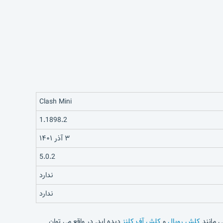
Clash Mini
1.1898.2
۳ آذر ۱۴۰۱
5.0.2
ندارد
ندارد
کلش رویال
و
کلش آف کلنز
دیده اید. در واقع می توان