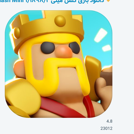
دانلود بازی کلش مینی ۱٫۱۸۹۸٫۲ Clash Mini برای اندروید
4.8
23012