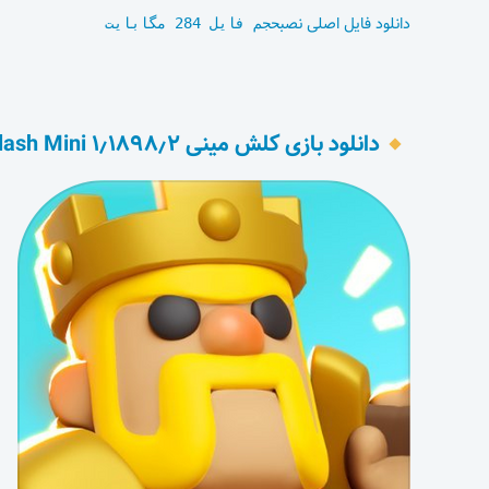
دانلود فایل اصلی نصب
حجم فایل 284 مگابایت
دانلود بازی کلش مینی ۱٫۱۸۹۸٫۲ Clash Mini برای اندروید